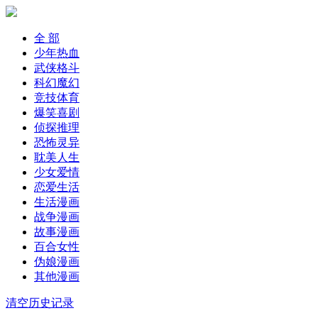
全 部
少年热血
武侠格斗
科幻魔幻
竞技体育
爆笑喜剧
侦探推理
恐怖灵异
耽美人生
少女爱情
恋爱生活
生活漫画
战争漫画
故事漫画
百合女性
伪娘漫画
其他漫画
清空历史记录