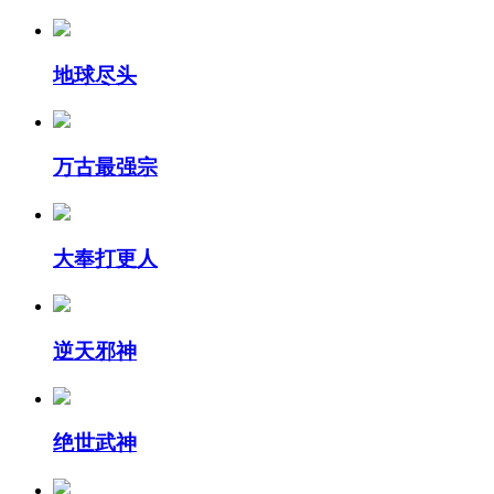
地球尽头
万古最强宗
大奉打更人
逆天邪神
绝世武神