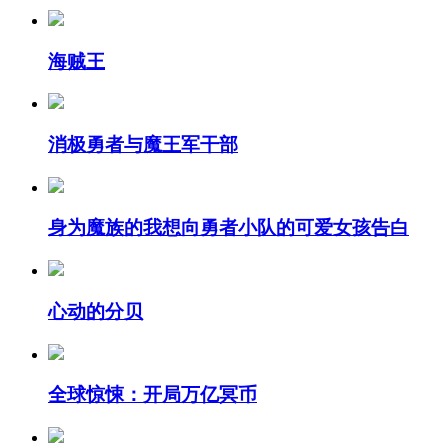
海贼王
消极勇者与魔王军干部
身为魔族的我想向勇者小队的可爱女孩告白
心动的分贝
全球惊悚：开局万亿冥币