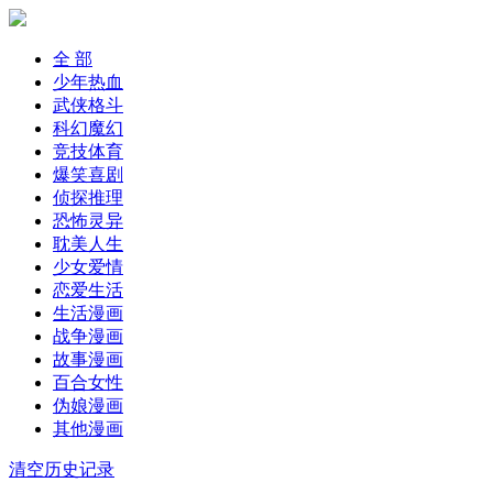
全 部
少年热血
武侠格斗
科幻魔幻
竞技体育
爆笑喜剧
侦探推理
恐怖灵异
耽美人生
少女爱情
恋爱生活
生活漫画
战争漫画
故事漫画
百合女性
伪娘漫画
其他漫画
清空历史记录