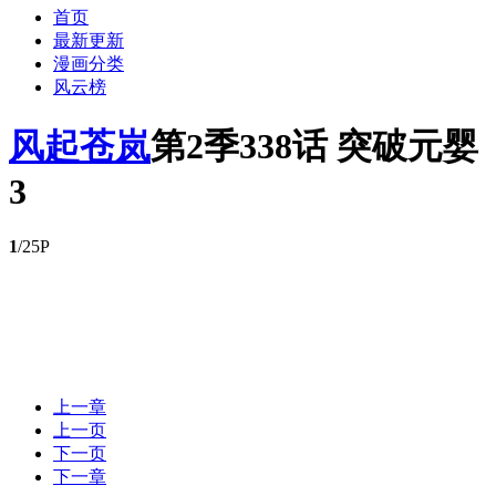
首页
最新更新
漫画分类
风云榜
风起苍岚
第2季338话 突破元婴
3
1
/25P
上一章
上一页
下一页
下一章