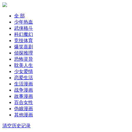
全 部
少年热血
武侠格斗
科幻魔幻
竞技体育
爆笑喜剧
侦探推理
恐怖灵异
耽美人生
少女爱情
恋爱生活
生活漫画
战争漫画
故事漫画
百合女性
伪娘漫画
其他漫画
清空历史记录