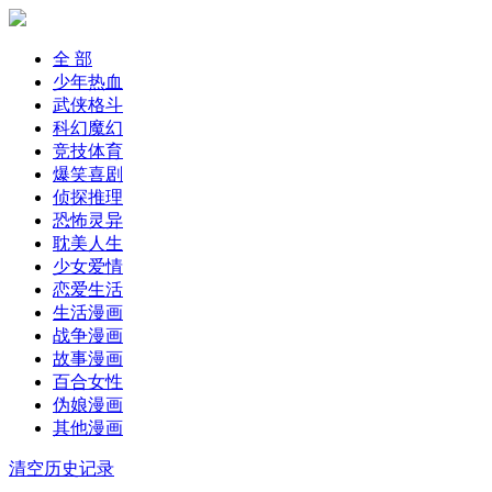
全 部
少年热血
武侠格斗
科幻魔幻
竞技体育
爆笑喜剧
侦探推理
恐怖灵异
耽美人生
少女爱情
恋爱生活
生活漫画
战争漫画
故事漫画
百合女性
伪娘漫画
其他漫画
清空历史记录