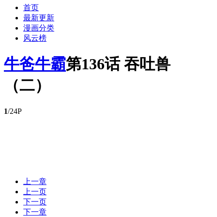
首页
最新更新
漫画分类
风云榜
牛爸牛霸
第136话 吞吐兽
（二）
1
/24P
上一章
上一页
下一页
下一章