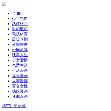
全 部
少年热血
武侠格斗
科幻魔幻
竞技体育
爆笑喜剧
侦探推理
恐怖灵异
耽美人生
少女爱情
恋爱生活
生活漫画
战争漫画
故事漫画
百合女性
伪娘漫画
其他漫画
清空历史记录