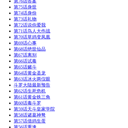
第76话答案
第75话身世
第74话身份
第73话礼物
第72话说你爱我
第71话鸟人大作战
第70话草鸡变凤凰
第69话心事
第68话绝世仙品
第67话离别
第66话试毒
第65话赌斗
第64话黄金圣龙
第63话冰火两仪眼
斗罗大陆最新预告
第62话生死危机
第61话黄金铁三角
第60话毒斗罗
第59话天斗皇家学院
第58话诸葛神弩
第57话借鸡生蛋
第56话重逢