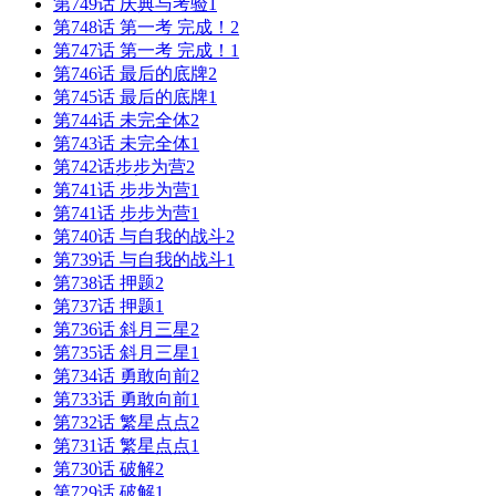
第749话 庆典与考验1
第748话 第一考 完成！2
第747话 第一考 完成！1
第746话 最后的底牌2
第745话 最后的底牌1
第744话 未完全体2
第743话 未完全体1
第742话步步为营2
第741话 步步为营1
第741话 步步为营1
第740话 与自我的战斗2
第739话 与自我的战斗1
第738话 押题2
第737话 押题1
第736话 斜月三星2
第735话 斜月三星1
第734话 勇敢向前2
第733话 勇敢向前1
第732话 繁星点点2
第731话 繁星点点1
第730话 破解2
第729话 破解1