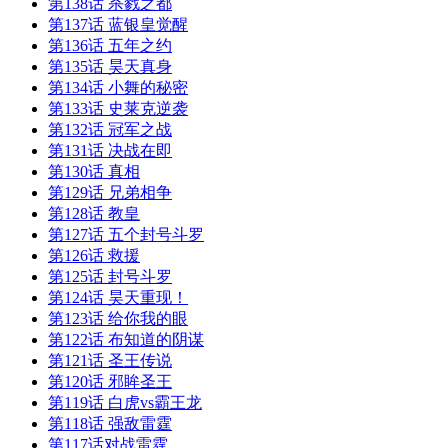
第138话 杀戮之都
第137话 蓝银皇觉醒
第136话 五年之约
第135话 昊天真身
第134话 小舞的秘密
第133话 史莱克逆袭
第132话 冠军之战
第131话 决战在即
第130话 真相
第129话 兄弟相争
第128话 教皇
第127话 五个封号斗罗
第126话 救援
第125话 封号斗罗
第124话 昊天重现！
第123话 给你我的眼
第122话 布知道的阴谋
第121话 圣王传说
第120话 邪眸圣王
第119话 白虎vs霸王龙
第118话 强敌雷霆
第117话对战雷霆