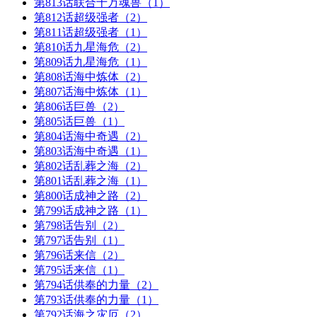
第813话联合十万魂兽（1）
第812话超级强者（2）
第811话超级强者（1）
第810话九星海危（2）
第809话九星海危（1）
第808话海中炼体（2）
第807话海中炼体（1）
第806话巨兽（2）
第805话巨兽（1）
第804话海中奇遇（2）
第803话海中奇遇（1）
第802话乱葬之海（2）
第801话乱葬之海（1）
第800话成神之路（2）
第799话成神之路（1）
第798话告别（2）
第797话告别（1）
第796话来信（2）
第795话来信（1）
第794话供奉的力量（2）
第793话供奉的力量（1）
第792话海之灾厄（2）