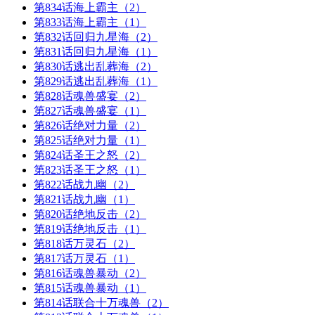
第834话海上霸主（2）
第833话海上霸主（1）
第832话回归九星海（2）
第831话回归九星海（1）
第830话逃出乱葬海（2）
第829话逃出乱葬海（1）
第828话魂兽盛宴（2）
第827话魂兽盛宴（1）
第826话绝对力量（2）
第825话绝对力量（1）
第824话圣王之怒（2）
第823话圣王之怒（1）
第822话战九幽（2）
第821话战九幽（1）
第820话绝地反击（2）
第819话绝地反击（1）
第818话万灵石（2）
第817话万灵石（1）
第816话魂兽暴动（2）
第815话魂兽暴动（1）
第814话联合十万魂兽（2）