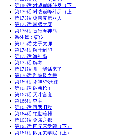
第180话 对战巅峰斗罗（下）
第179话 对战巅峰斗罗（上）
第178话 史莱克第八人
第177话 厨师大赛
第176话 随行海神岛
番外篇：窃位
第175话 太子太师
第174话 解开封印
第173话 海神岛
第172话 解毒
第171话 哥，我话来了
第170话 乱披风之舞
第169话 杀神VS天使
第168话 破魂枪！
第167话 天斗宫变
第166话 夺宝
第165话 再遇旧敌
第164话 绝世暗器
第163话 金属之都
第162话 四元素学院（下）
第161话 四元素学院（上）