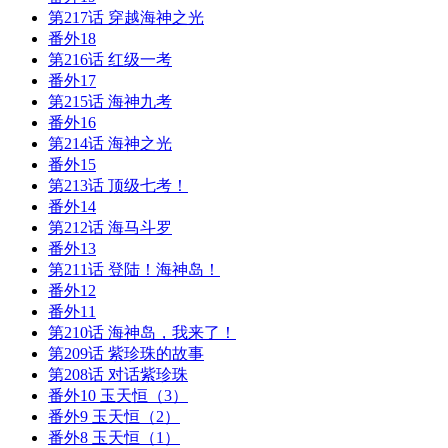
第217话 穿越海神之光
番外18
第216话 红级一考
番外17
第215话 海神九考
番外16
第214话 海神之光
番外15
第213话 顶级七考！
番外14
第212话 海马斗罗
番外13
第211话 登陆！海神岛！
番外12
番外11
第210话 海神岛，我来了！
第209话 紫珍珠的故事
第208话 对话紫珍珠
番外10 玉天恒（3）
番外9 玉天恒（2）
番外8 玉天恒（1）