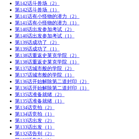
第142话斗兽场（2）
第142话斗兽场（1）
第141话有小怪物的潜力（2）
第141话有小怪物的潜力（1）
第140话出发参加考试（2）
第140话出发参加考试（1）
第139话成功了（2）
第139话成功了（1）
第138话重返史莱克学院（2）
第138话重返史莱克学院（1）
第137话城市般的学院（2）
第137话城市般的学院（1）
第136话开始解除第二道封印（2）
第136话开始解除第二道封印（1）
第135话准备就绪（2）
第135话准备就绪（1）
第134话竞拍（2）
第134话竞拍（1）
第133话出发（2）
第133话出发（1）
第132话告别（2）