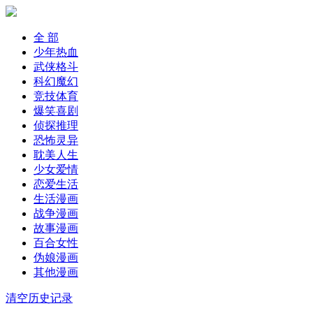
全 部
少年热血
武侠格斗
科幻魔幻
竞技体育
爆笑喜剧
侦探推理
恐怖灵异
耽美人生
少女爱情
恋爱生活
生活漫画
战争漫画
故事漫画
百合女性
伪娘漫画
其他漫画
清空历史记录