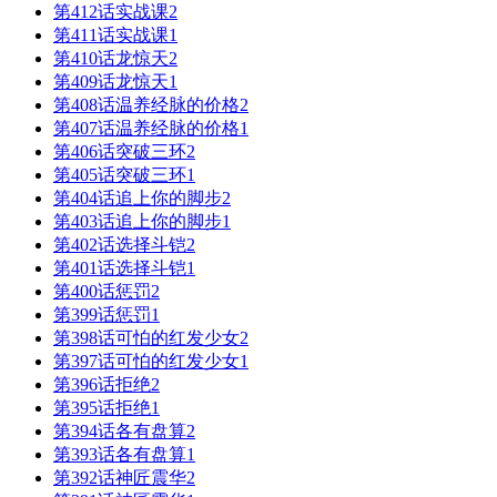
第412话实战课2
第411话实战课1
第410话龙惊天2
第409话龙惊天1
第408话温养经脉的价格2
第407话温养经脉的价格1
第406话突破三环2
第405话突破三环1
第404话追上你的脚步2
第403话追上你的脚步1
第402话选择斗铠2
第401话选择斗铠1
第400话惩罚2
第399话惩罚1
第398话可怕的红发少女2
第397话可怕的红发少女1
第396话拒绝2
第395话拒绝1
第394话各有盘算2
第393话各有盘算1
第392话神匠震华2