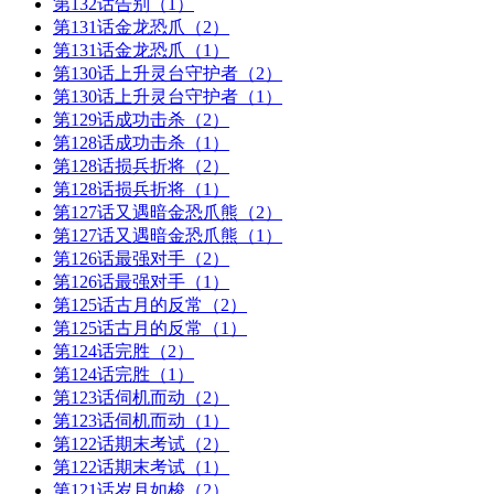
第132话告别（1）
第131话金龙恐爪（2）
第131话金龙恐爪（1）
第130话上升灵台守护者（2）
第130话上升灵台守护者（1）
第129话成功击杀（2）
第128话成功击杀（1）
第128话损兵折将（2）
第128话损兵折将（1）
第127话又遇暗金恐爪熊（2）
第127话又遇暗金恐爪熊（1）
第126话最强对手（2）
第126话最强对手（1）
第125话古月的反常（2）
第125话古月的反常（1）
第124话完胜（2）
第124话完胜（1）
第123话伺机而动（2）
第123话伺机而动（1）
第122话期末考试（2）
第122话期末考试（1）
第121话岁月如梭（2）