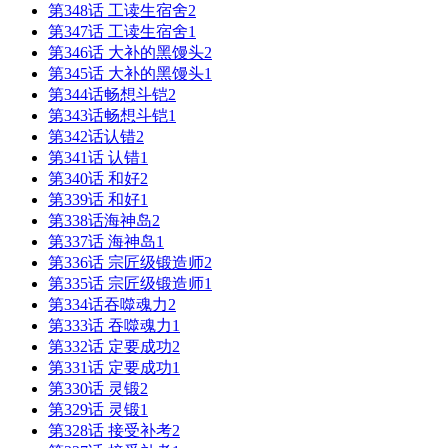
第348话 工读生宿舍2
第347话 工读生宿舍1
第346话 大补的黑馒头2
第345话 大补的黑馒头1
第344话畅想斗铠2
第343话畅想斗铠1
第342话认错2
第341话 认错1
第340话 和好2
第339话 和好1
第338话海神岛2
第337话 海神岛1
第336话 宗匠级锻造师2
第335话 宗匠级锻造师1
第334话吞噬魂力2
第333话 吞噬魂力1
第332话 定要成功2
第331话 定要成功1
第330话 灵锻2
第329话 灵锻1
第328话 接受补考2