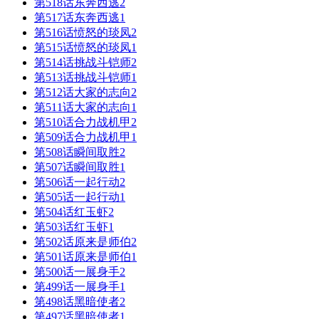
第518话东奔西逃2
第517话东奔西逃1
第516话愤怒的琰凤2
第515话愤怒的琰凤1
第514话挑战斗铠师2
第513话挑战斗铠师1
第512话大家的志向2
第511话大家的志向1
第510话合力战机甲2
第509话合力战机甲1
第508话瞬间取胜2
第507话瞬间取胜1
第506话一起行动2
第505话一起行动1
第504话红玉虾2
第503话红玉虾1
第502话原来是师伯2
第501话原来是师伯1
第500话一展身手2
第499话一展身手1
第498话黑暗使者2
第497话黑暗使者1