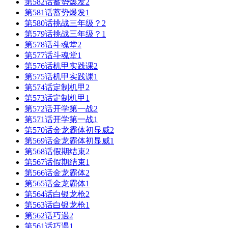
第582话蓄势爆发2
第581话蓄势爆发1
第580话挑战三年级？2
第579话挑战三年级？1
第578话斗魂堂2
第577话斗魂堂1
第576话机甲实践课2
第575话机甲实践课1
第574话定制机甲2
第573话定制机甲1
第572话开学第一战2
第571话开学第一战1
第570话金龙霸体初显威2
第569话金龙霸体初显威1
第568话假期结束2
第567话假期结束1
第566话金龙霸体2
第565话金龙霸体1
第564话白银龙枪2
第563话白银龙枪1
第562话巧遇2
第561话巧遇1