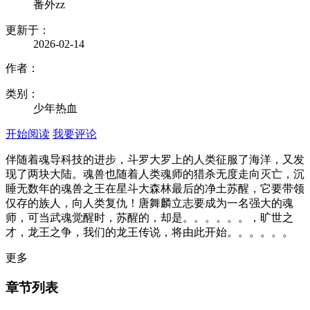
番外zz
更新于：
2026-02-14
作者：
类别：
少年热血
开始阅读
我要评论
伴随着魂导科技的进步，斗罗大罗上的人类征服了海洋，又发
现了两块大陆。魂兽也随着人类魂师的猎杀无度走向灭亡，沉
睡无数年的魂兽之王在星斗大森林最后的净土苏醒，它要带领
仅存的族人，向人类复仇！唐舞麟立志要成为一名强大的魂
师，可当武魂觉醒时，苏醒的，却是。。。。。。，旷世之
才，龙王之争，我们的龙王传说，将由此开始。。。。。。
更多
章节列表