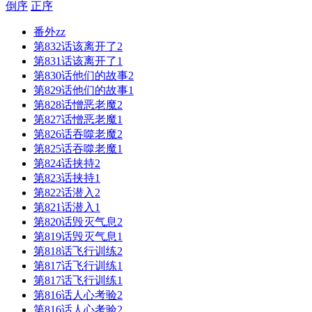
倒序
正序
番外zz
第832话该离开了2
第831话该离开了1
第830话他们的故事2
第829话他们的故事1
第828话憎恶老魔2
第827话憎恶老魔1
第826话吞噬老魔2
第825话吞噬老魔1
第824话挟持2
第823话挟持1
第822话潜入2
第821话潜入1
第820话毁灭气息2
第819话毁灭气息1
第818话飞行训练2
第817话飞行训练1
第817话飞行训练1
第816话人心考验2
第816话人心考验2