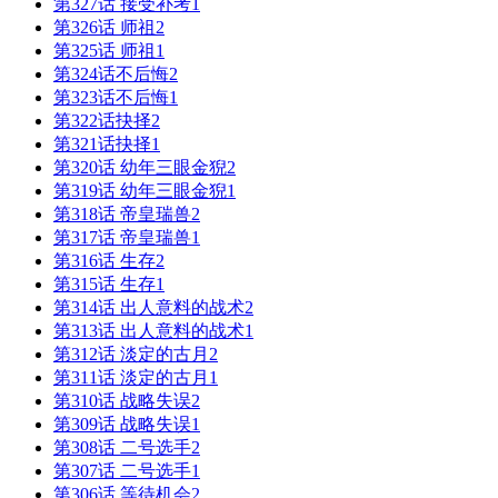
第327话 接受补考1
第326话 师祖2
第325话 师祖1
第324话不后悔2
第323话不后悔1
第322话抉择2
第321话抉择1
第320话 幼年三眼金猊2
第319话 幼年三眼金猊1
第318话 帝皇瑞兽2
第317话 帝皇瑞兽1
第316话 生存2
第315话 生存1
第314话 出人意料的战术2
第313话 出人意料的战术1
第312话 淡定的古月2
第311话 淡定的古月1
第310话 战略失误2
第309话 战略失误1
第308话 二号选手2
第307话 二号选手1
第306话 等待机会2