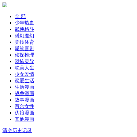
全 部
少年热血
武侠格斗
科幻魔幻
竞技体育
爆笑喜剧
侦探推理
恐怖灵异
耽美人生
少女爱情
恋爱生活
生活漫画
战争漫画
故事漫画
百合女性
伪娘漫画
其他漫画
清空历史记录