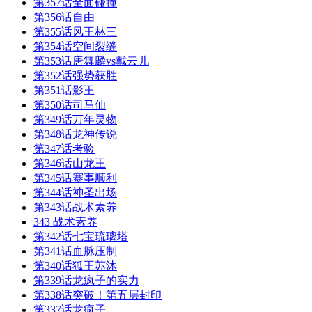
第357话全面碰撞
第356话自由
第355话风王林三
第354话空间裂缝
第353话唐舞麟vs戴云儿
第352话强势获胜
第351话影王
第350话司马仙
第349话万年灵物
第348话龙神传说
第347话考验
第346话山龙王
第345话赛事顺利
第344话神圣出场
第343话战术素养
343 战术素养
第342话七宝琉璃塔
第341话血脉压制
第340话狐王苏沐
第339话龙疯子的实力
第338话突破！第五层封印
第337话龙疯子