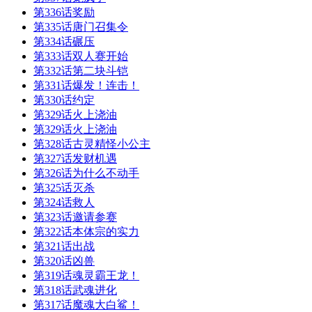
第336话奖励
第335话唐门召集令
第334话碾压
第333话双人赛开始
第332话第二块斗铠
第331话爆发！连击！
第330话约定
第329话火上浇油
第329话火上浇油
第328话古灵精怪小公主
第327话发财机遇
第326话为什么不动手
第325话灭杀
第324话救人
第323话邀请参赛
第322话本体宗的实力
第321话出战
第320话凶兽
第319话魂灵霸王龙！
第318话武魂进化
第317话魔魂大白鲨！