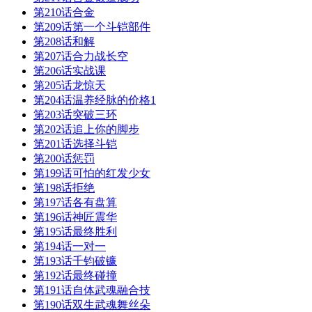
第210话合金
第209话第一个斗铠部件
第208话和解
第207话合力战长空
第206话实战课
第205话龙惊天
第204话温养经脉的价格1
第203话突破三环
第202话追上你的脚步
第201话选择斗铠
第200话惩罚
第199话可怕的红发少女
第198话拒绝
第197话各有盘算
第196话神匠震华
第195话最终胜利
第194话一对一
第193话千钧破镰
第192话最终碰撞
第191话自体武魂融合技
第190话双生武魂舞丝朵