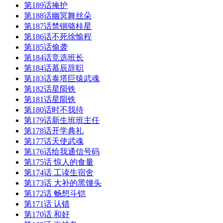
第189话掩护
第188话幽冥舞丝朵
第187话禁锢骆桂星
第186话不死徐愉程
第185话偷袭
第184话竞选班长
第184话慕辰辞职
第183话泰塔巨猿武魂
第182话星陨铁
第181话星陨铁
第180话时不我待
第179话新生班班主任
第178话开学典礼
第177话天使武魂
第176话给我通信号码
第175话 惊人的食量
第174话 工读生宿舍
第173话 大补的黑馒头
第172话 畅想斗铠
第171话 认错
第170话 和好