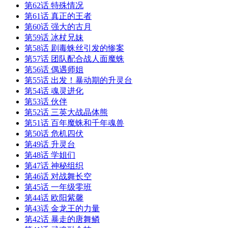
第62话 特殊情况
第61话 真正的王者
第60话 强大的古月
第59话 冰杖兄妹
第58话 剧毒蛛丝引发的惨案
第57话 团队配合战人面魔蛛
第56话 偶遇师姐
第55话 出发！暴动期的升灵台
第54话 魂灵进化
第53话 伙伴
第52话 三英大战晶体熊
第51话 百年魔蛛和千年魂兽
第50话 危机四伏
第49话 升灵台
第48话 学姐们
第47话 神秘组织
第46话 对战舞长空
第45话 一年级零班
第44话 欧阳紫馨
第43话 金龙王的力量
第42话 暴走的唐舞鳞