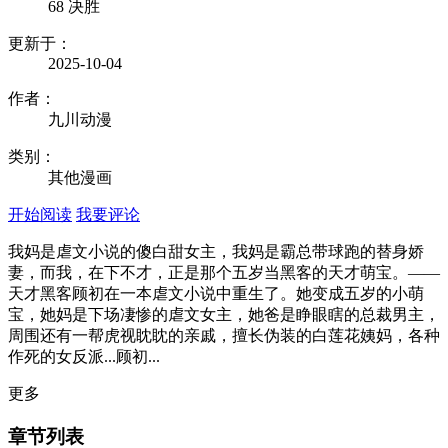
68 决胜
更新于：
2025-10-04
作者：
九川动漫
类别：
其他漫画
开始阅读
我要评论
我妈是虐文小说的傻白甜女主，我妈是霸总带球跑的替身娇
妻，而我，在下不才，正是那个五岁当黑客的天才萌宝。——
天才黑客顾初在一本虐文小说中重生了。她变成五岁的小萌
宝，她妈是下场凄惨的虐文女主，她爸是睁眼瞎的总裁男主，
周围还有一帮虎视眈眈的亲戚，擅长伪装的白莲花姨妈，各种
作死的女反派...顾初...
更多
章节列表