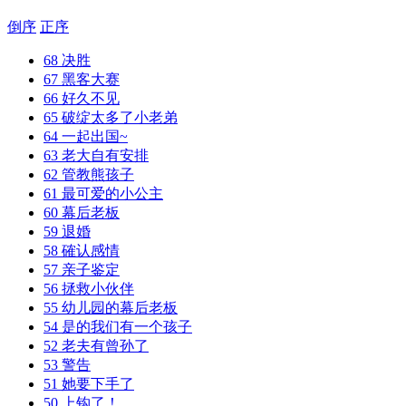
倒序
正序
68 决胜
67 黑客大赛
66 好久不见
65 破绽太多了小老弟
64 一起出国~
63 老大自有安排
62 管教熊孩子
61 最可爱的小公主
60 幕后老板
59 退婚
58 確认感情
57 亲子鉴定
56 拯救小伙伴
55 幼儿园的幕后老板
54 是的我们有一个孩子
52 老夫有曾孙了
53 警告
51 她要下手了
50 上钩了！