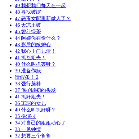
49 我想我们每天在一起
48 寻找破绽
47 恶毒女配重新做人了？
46 天凉王破
45 智斗绿茶
44 阿姨你在偷什么？
43 影后的嫉妒心
42 我心里门儿清！
41 抓姦姐夫！
40 什么叫抓姦呀？
39 准备作妖
请假条！ 2
38 强行脑补
37 保护顾初的头发
41 抓奸姐夫！
36 宋琛的女儿
40 什么叫抓奸呀？
35 拼演技
34 对自己的姐姐动心了
33 一见钟情
32 想要三个爸爸