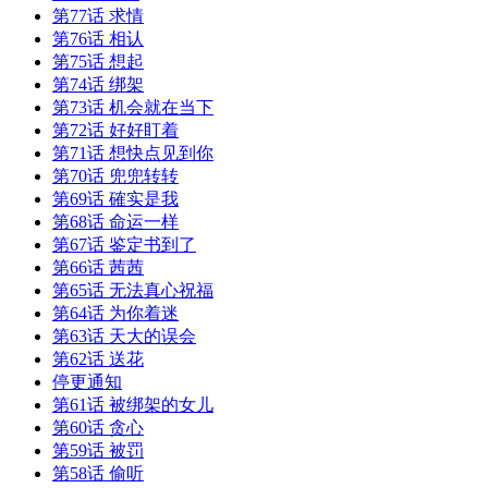
第77话 求情
第76话 相认
第75话 想起
第74话 绑架
第73话 机会就在当下
第72话 好好盯着
第71话 想快点见到你
第70话 兜兜转转
第69话 確实是我
第68话 命运一样
第67话 鉴定书到了
第66话 茜茜
第65话 无法真心祝福
第64话 为你着迷
第63话 天大的误会
第62话 送花
停更通知
第61话 被绑架的女儿
第60话 贪心
第59话 被罚
第58话 偷听