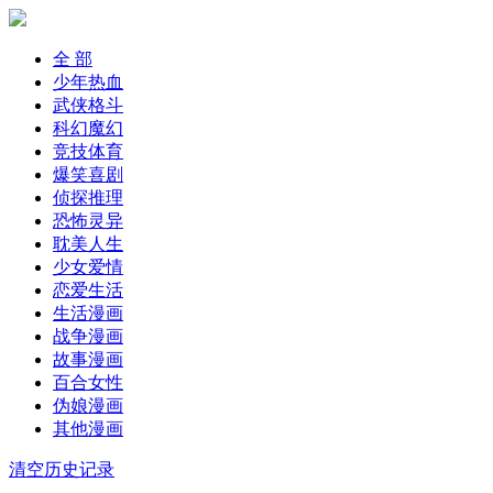
全 部
少年热血
武侠格斗
科幻魔幻
竞技体育
爆笑喜剧
侦探推理
恐怖灵异
耽美人生
少女爱情
恋爱生活
生活漫画
战争漫画
故事漫画
百合女性
伪娘漫画
其他漫画
清空历史记录