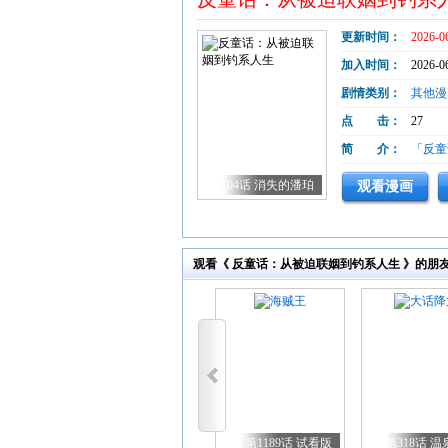
更新时间：
2026-0
加入时间：
2026-0
剧情类别：
其他漫
点 击：
27
简 介：
「反童
第04话 消失的潘珀
观看漫画
观看《 反童话：从被迫联姻到钓系人生 》的朋
第1189话 试看版
第318话 