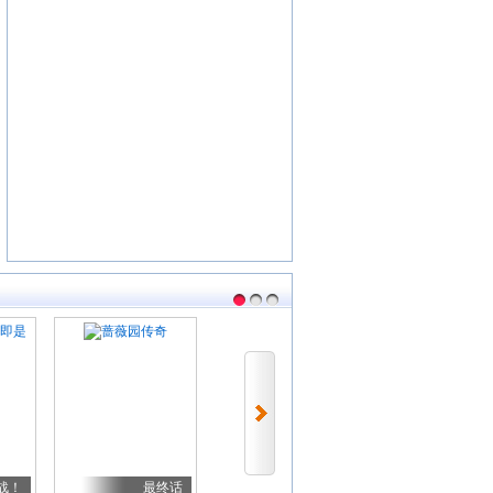
死战！
最终话
第28话
第111话 为这个掉