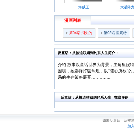
海贼王
大话降
漫画列表
第04话 消失的
第03话 里妮特
潘珀
的反击
反童话：从被迫联姻到钓系人生简介：
介绍:故事以童话世界为背景，主角里妮
困境，她选择打破常规，以“随心所欲”
局的生存策略展开…………...
反童话：从被迫联姻到钓系人生
- 在线评论
如果反童话：从被
加