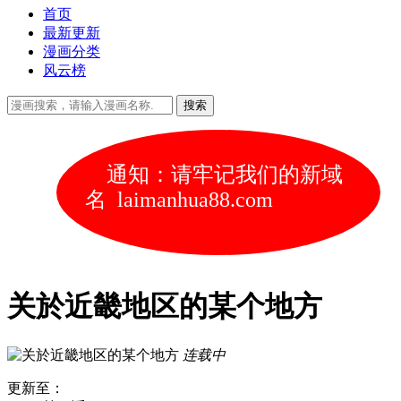
首页
最新更新
漫画分类
风云榜
通知：请牢记我们的新域
名 laimanhua88.com
关於近畿地区的某个地方
连载中
更新至：