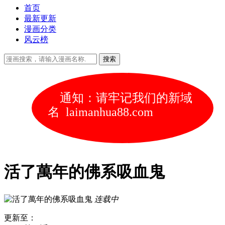
首页
最新更新
漫画分类
风云榜
通知：请牢记我们的新域
名 laimanhua88.com
活了萬年的佛系吸血鬼
连载中
更新至：