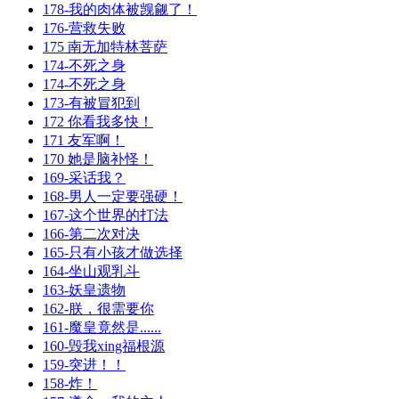
178-我的肉体被觊觎了！
176-营救失败
175 南无加特林菩萨
174-不死之身
174-不死之身
173-有被冒犯到
172 你看我多快！
171 友军啊！
170 她是脑补怪！
169-采话我？
168-男人一定要强硬！
167-这个世界的打法
166-第二次对决
165-只有小孩才做选择
164-坐山观乳斗
163-妖皇遗物
162-朕，很需要你
161-魔皇竟然是......
160-毁我xing福根源
159-突进！！
158-炸！