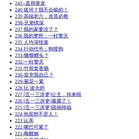
241--直捣黄龙
240 拔河？我不会输的！
239 高端老六，攻其必救
238-兄弟情深
237 我的家要没了？
236 我的梦想：一柱擎天
235 人均演技派
234 行动代号：狗咬狗
233-慷慨赠头？
232-一柱擎天
231-竹筒套香肠
230-冒充我自己？
229-菊花一紧
228 玩 波大的
227 [五一三连更]公主，你来啦
226 [五一三连更]暴露了！
225 [五一三连更]因祸得福
224 他居然不是人！
223 认亲
222 嘴巴可紧了
221-唤醒她