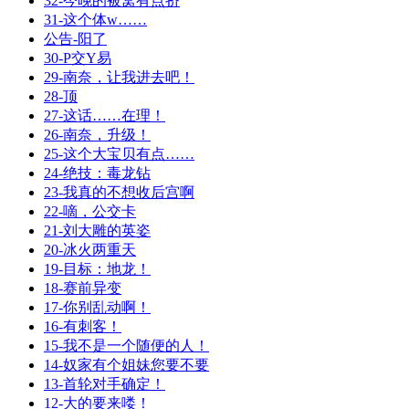
32-今晚的被窝有点挤
31-这个体w……
公告-阳了
30-P交Y易
29-南奈，让我进去吧！
28-顶
27-这话……在理！
26-南奈，升级！
25-这个大宝贝有点……
24-绝技：毒龙钻
23-我真的不想收后宫啊
22-嘀，公交卡
21-刘大雕的英姿
20-冰火两重天
19-目标：地龙！
18-赛前异变
17-你别乱动啊！
16-有刺客！
15-我不是一个随便的人！
14-奴家有个姐妹您要不要
13-首轮对手确定！
12-大的要来喽！