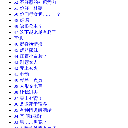
52-不好惹的神秘势力
51-你好，林硬
50-你们母女俩……！？
49-好深
48-缺根公主？
47-这下越来越有趣了
喜讯
46-挺身换情报
45-虎姐熊妹
44-压寨小白脸？
43-别惹女人
42-无上玄火
41-电动
40-就差一点点
39-人形充电宝
38-让我进去
37-突击补肾！
36-反派死于话多
35-有种情趣叫滴蜡
34-真·暗箱操作
33-男……男宠？