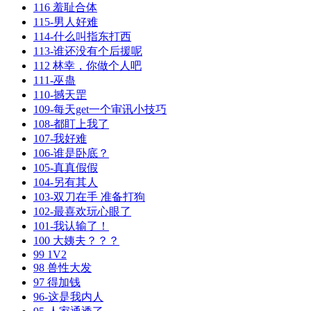
116 羞耻合体
115-男人好难
114-什么叫指东打西
113-谁还没有个后援呢
112 林幸，你做个人吧
111-巫蛊
110-撼天罡
109-每天get一个审讯小技巧
108-都盯上我了
107-我好难
106-谁是卧底？
105-真真假假
104-另有其人
103-双刀在手 准备打狗
102-最喜欢玩心眼了
101-我认输了！
100 大姨夫？？？
99 1V2
98 兽性大发
97 得加钱
96-这是我内人