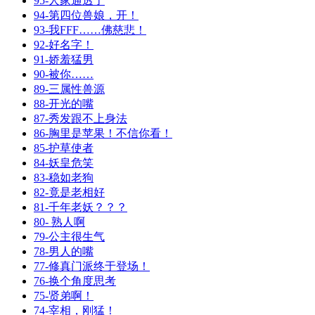
95-人家通透了
94-第四位兽娘，开！
93-我FFF……佛慈悲！
92-好名字！
91-娇羞猛男
90-被你……
89-三属性兽源
88-开光的嘴
87-秀发跟不上身法
86-胸里是苹果！不信你看！
85-护草使者
84-妖皇危笑
83-稳如老狗
82-竟是老相好
81-千年老妖？？？
80- 熟人啊
79-公主很生气
78-男人的嘴
77-修真门派终于登场！
76-换个角度思考
75-贤弟啊！
74-宰相，刚猛！