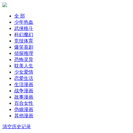
全 部
少年热血
武侠格斗
科幻魔幻
竞技体育
爆笑喜剧
侦探推理
恐怖灵异
耽美人生
少女爱情
恋爱生活
生活漫画
战争漫画
故事漫画
百合女性
伪娘漫画
其他漫画
清空历史记录