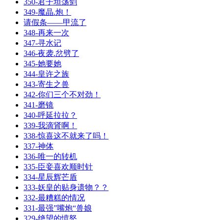
350-君子坦荡剑
349-魔晶.炮！
请假条——甲流了
348-再来一次
347-寻水记
346-夜袭.岔劈了
345-她要她
344-皇许之族
343-寄生之兽
342-你们三个不对劲！
341-磨镜
340-呼延拉拉？
339-我滴肾啊！
338-惊喜这不就来了吗！
337-神体
336-唯一的转机
335-臣妾喜欢顺时针
334-星辰辉芒盾
333-妖皇的贴身遗物？？
332-最糟糕的情况
331-最强”嘴炮“兽娘
329-绝望的愤怒