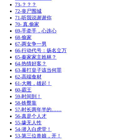
73-？？？
72-丧尸围城
71-听我说谢谢你
70- 真.偷家
69-手牵手，心连心
68-偷家
67-两女争一男
66-行动代号：扬名立万
65-秦家家主姓林？
64-热情好客？
63-暴打皇子该当何罪
62-高端食材
61-大雕，雄起！
60-霸王
59-时间到！
58-铁臀靠
57-时长两年半的……
56-真是个人才
55-壕无人性
54-潜入白虎堂！
53-第三位兽娘，开！