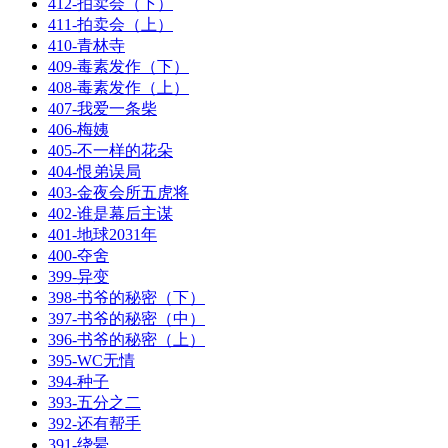
412-拍卖会（下）
411-拍卖会（上）
410-青林寺
409-毒素发作（下）
408-毒素发作（上）
407-我爱一条柴
406-梅姨
405-不一样的花朵
404-恨弟误局
403-金夜会所五虎将
402-谁是幕后主谋
401-地球2031年
400-夺舍
399-异变
398-书爷的秘密（下）
397-书爷的秘密（中）
396-书爷的秘密（上）
395-WC无情
394-种子
393-五分之二
392-还有帮手
391-绕晕