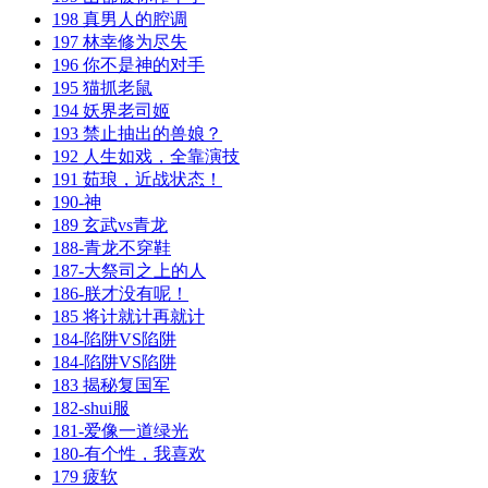
198 真男人的腔调
197 林幸修为尽失
196 你不是神的对手
195 猫抓老鼠
194 妖界老司姬
193 禁止抽出的兽娘？
192 人生如戏，全靠演技
191 茹琅，近战状态！
190-神
189 玄武vs青龙
188-青龙不穿鞋
187-大祭司之上的人
186-朕才没有呢！
185 将计就计再就计
184-陷阱VS陷阱
184-陷阱VS陷阱
183 揭秘复国军
182-shui服
181-爱像一道绿光
180-有个性，我喜欢
179 疲软