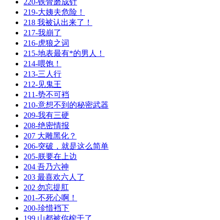
220-铁骨磨成针
219-大姨夫危险！
218 我被认出来了！
217-我崩了
216-虎狼之词
215-地表最有*的男人！
214-喂饱！
213-三人行
212-见鬼王
211-势不可裆
210-意想不到的秘密武器
209-我有三硬
208-绝密情报
207 大雕黑化？
206-突破，就是这么简单
205-朕要在上边
204 吾乃六神
203 最喜欢六人了
202 勿忘提肛
201-不死心啊！
200-珍惜裆下
199 山都被你榨干了