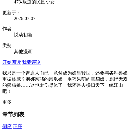
473-叛逆的民国少女
更新于：
2026-07-07
作者：
悦动初新
类别：
其他漫画
开始阅读
我要评论
我只是一个普通人而已，竟然成为妖皇转世，还要与各种兽娘
重振族威？婀娜风骚的凤凰娘，乖巧呆萌的雪貂娘，彪悍无双
的熊猫娘……这也太伤肾体了，我还是去横扫天下一统江山
吧！
更多
章节列表
倒序
正序