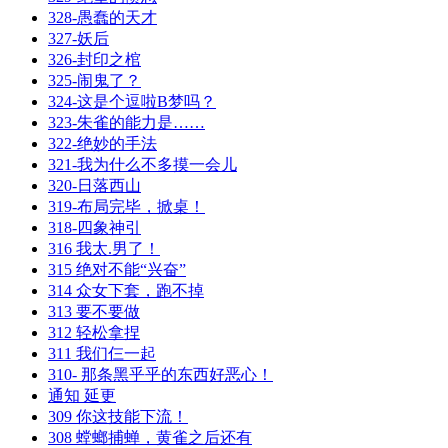
328-愚蠢的天才
327-妖后
326-封印之棺
325-闹鬼了？
324-这是个逗啦B梦吗？
323-朱雀的能力是……
322-绝妙的手法
321-我为什么不多摸一会儿
320-日落西山
319-布局完毕，掀桌！
318-四象神引
316 我太.男了！
315 绝对不能“兴奋”
314 众女下套，跑不掉
313 要不要做
312 轻松拿捏
311 我们仨一起
310- 那条黑乎乎的东西好恶心！
通知 延更
309 你这技能下流！
308 螳螂捕蝉，黄雀之后还有