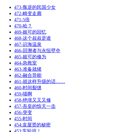
473-叛逆的民国少女
472-畸变走廊
471-5倍
470-哈？
469-姬可的回忆
468-这个叔叔是谁
467-识海温泉
466-回溯者与永恒壁垒
465-姬可的修为
464-急救室
463-准备就绪
462-融合异能
461-就这样升级的话……
460-时间裂缝
459-喵啊
458-绝境又又又修
457-吾皇的惊天一击
456-突变
455-时间
454:哀屋贤的秘密
453:车轮战！