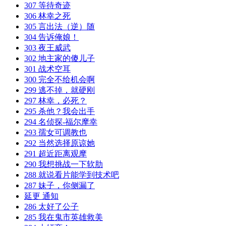
307 等待奇迹
306 林幸之死
305 言出法（逆）随
304 告诉俺娘！
303 夜王威武
302 地主家的傻儿子
301 战术空耳
300 完全不给机会啊
299 逃不掉，就硬刚
297 林幸，必死？
295 杀他？我会出手
294 名侦探-福尔摩幸
293 孺女可调教也
292 当然选择原谅她
291 超近距离观摩
290 我想挑战一下软肋
288 就说看片能学到技术吧
287 妹子，你侧漏了
延更 通知
286 太好了公子
285 我在鬼市英雄救美