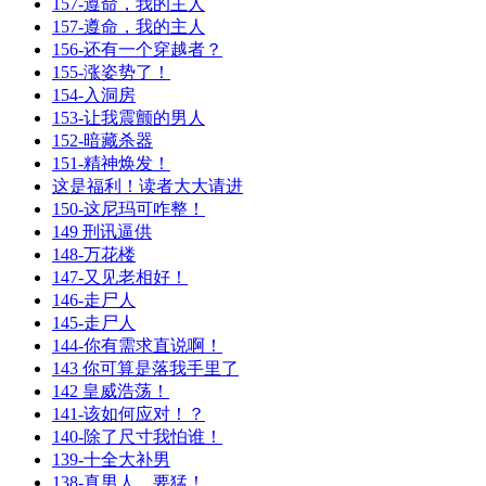
157-遵命，我的主人
157-遵命，我的主人
156-还有一个穿越者？
155-涨姿势了！
154-入洞房
153-让我震颤的男人
152-暗藏杀器
151-精神焕发！
这是福利！读者大大请进
150-这尼玛可咋整！
149 刑讯逼供
148-万花楼
147-又见老相好！
146-走尸人
145-走尸人
144-你有需求直说啊！
143 你可算是落我手里了
142 皇威浩荡！
141-该如何应对！？
140-除了尺寸我怕谁！
139-十全大补男
138-真男人，要猛！