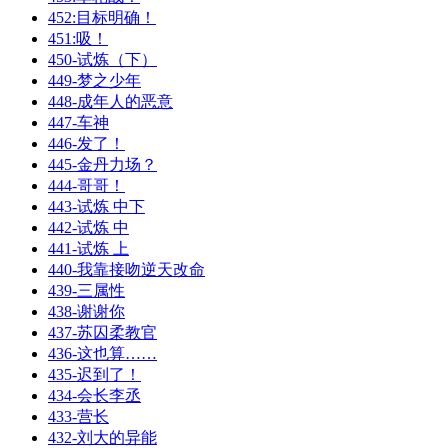
452:目标明确！
451:吸！
450-试炼（下）
449-梦之少年
448-成年人的恶意
447-车神
446-发了！
445-金丹力场？
444-哥哥！
443-试炼 中下
442-试炼 中
441-试炼 上
440-我靠接吻逆天改命
439-三属性
438-谢谢你
437-苏囚柔教官
436-这也算……
435-迟到了！
434-会长李丞
433-营长
432-刘大的异能