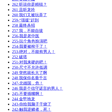
262 听说你是精锐？
261 且听龙吟
260 我们又被玩弄了
259-“强援”赶到
258 最终杀招
257 我，不能自拔
256-我是老中医
255-玩个角色扮演吧
254-我要被榨干了！
253-绝对，不能有男人！
252 破塔
251-对我来硬的吧！
250-尺寸不允许低调
249 突然就长大了啊
248 我保你名垂千古
247-北雄国，危！
246 我是个信守诺言的男人！
245-不要插嘴啊！
244 金甲地龙
243-你给我脑子干烧了
242-触我逆鳞者，死！