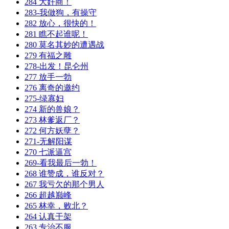
284 大奸商！
283-我做狗，有操守
282 放心，很快的！
281 瞧不起谁呢！
280 莫名其妙的遭遇战
279 有福之雕
278-出发！昆仑州
277 放手一勃
276 离奇的邀约
275-绿寡妇
274 新的兽娘？
273 林爹返厂？
272 何方妖孽？
271-无解阳谋
270 七派逼宫
269-看我最后一勃！
268 谁赞成，谁反对？
267 我亏欠的那个男人
266 超越巅峰
265 林幸，败北？
264 认真干架
263 专治不服