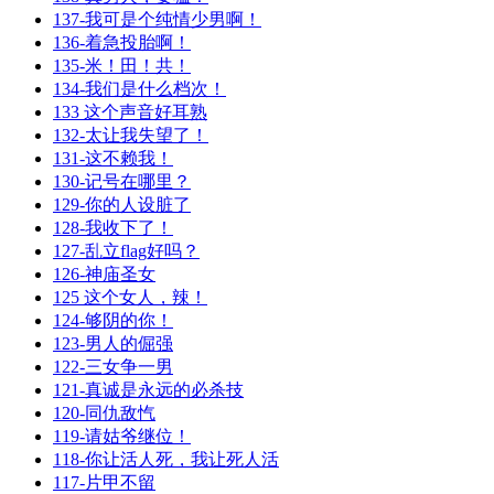
137-我可是个纯情少男啊！
136-着急投胎啊！
135-米！田！共！
134-我们是什么档次！
133 这个声音好耳熟
132-太让我失望了！
131-这不赖我！
130-记号在哪里？
129-你的人设脏了
128-我收下了！
127-乱立flag好吗？
126-神庙圣女
125 这个女人，辣！
124-够阴的你！
123-男人的倔强
122-三女争一男
121-真诚是永远的必杀技
120-同仇敌忾
119-请姑爷继位！
118-你让活人死，我让死人活
117-片甲不留