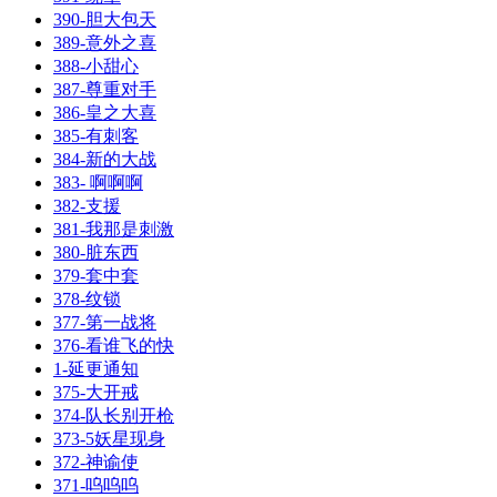
390-胆大包天
389-意外之喜
388-小甜心
387-尊重对手
386-皇之大喜
385-有刺客
384-新的大战
383- 啊啊啊
382-支援
381-我那是刺激
380-脏东西
379-套中套
378-纹锁
377-第一战将
376-看谁飞的快
1-延更通知
375-大开戒
374-队长别开枪
373-5妖星现身
372-神谕使
371-呜呜呜