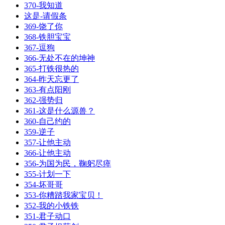
370-我知道
这是-请假条
369-饶了你
368-铁胆宝宝
367-逗狗
366-无处不在的坤神
365-打铁很热的
364-昨天忘更了
363-有点阳刚
362-强势归
361-这是什么源兽？
360-自己约的
359-逆子
357-让他主动
366-让他主动
356-为国为民，鞠躬尽瘁
355-计划一下
354-坏哥哥
353-你糟踏我家宝贝！
352-我的小铁铁
351-君子动口