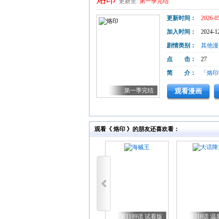
更新至:
第一季完结
更新时间：
2026-0
加入时间：
2024-1
剧情类别：
其他漫
点 击：
27
简 介：
「烙印
第一季完结
观看漫画
观看《 烙印 》的朋友还喜欢看：
第1189话 试看版
第318话 