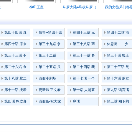
（下）
龙
神印王座
斗罗大陆4终极斗罗（
我的女徒弟们都
第四十四话 真
预告--第四十四
第四十三话 元
第四十二话 清
假传说
话 真假传说
龟一族
醒的沉沦
第四十话 原来
第三十九话 拿
第三十八话 两
休息周——少
因为你
回
只大猫猫
爷与长工
第三十三话 不
第三十二话
第三十一话 各
第三十话 狐王
同的拥抱
嘘，小声点
怀心思
有瓜
第二十六话 今
第二十五话 只
第二十四话 我
第二十三话 兄
天又变强了
有我能看到的
想亲你
弟你不对劲
第十八话 此二
请假小剧场
第十七话 一个
第十六话 朋友
人甚是和谐
孩子的嘱托
就该帮忙
第十一话 接着
更新啦 正文看
第十话 人是要
第九话 谣言满
哄
上一话
哄的
天飞怪谁
第四话 狗皮膏
请假条-祝大家
序话
第三话 阁下的
药是个动词
新年快乐！
名讳是