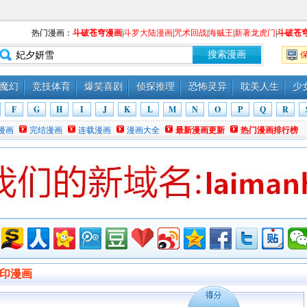
热门漫画：
斗破苍穹漫画
|
斗罗大陆漫画
|
咒术回战
|
海贼王
|
新著龙虎门
|
斗破苍穹
魔幻
竞技体育
爆笑喜剧
侦探推理
恐怖灵异
耽美人生
少
F
G
H
I
J
K
L
M
N
O
P
Q
R
漫画
完结漫画
连载漫画
漫画大全
最新漫画更新
热门漫画排行榜
印漫画