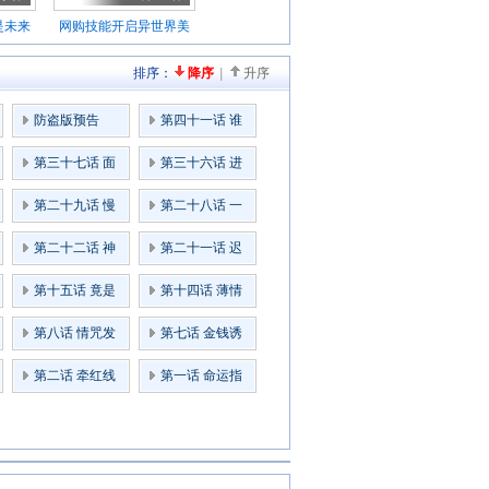
是未来
网购技能开启异世界美
异世界药局
系统送我避难所
排序：
降序
|
升序
防盗版预告
第四十一话 谁
哄谁
第三十七话 面
第三十六话 进
具之后
不去的禁地
第二十九话 慢
第二十八话 一
慢喜欢你
定是为爱出逃
第二十二话 神
第二十一话 迟
吧
像背面
到的大雨
第十五话 竟是
第十四话 薄情
痴情债
簿上名
第八话 情咒发
第七话 金钱诱
作
惑术
第二话 牵红线
第一话 命运指
的不一定是月
引
老