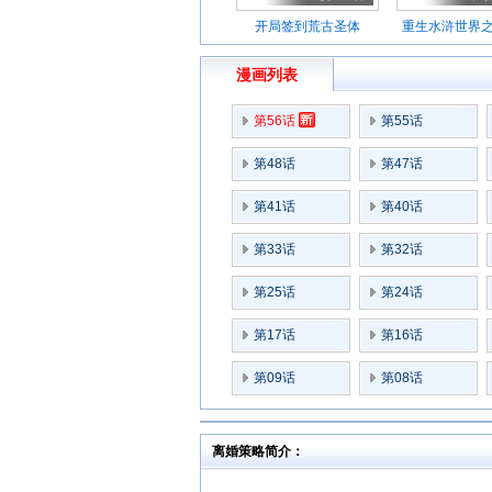
开局签到荒古圣体
重生水浒世界
漫画列表
第56话
第55话
第48话
第47话
第41话
第40话
第33话
第32话
第25话
第24话
第17话
第16话
第09话
第08话
离婚策略简介：