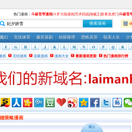
热门漫画：
斗破苍穹漫画
|
斗罗大陆漫画
|
咒术回战
|
海贼王
|
新著龙虎门
|
斗破苍穹
魔幻
竞技体育
爆笑喜剧
侦探推理
恐怖灵异
耽美人生
少
F
G
H
I
J
K
L
M
N
O
P
Q
R
漫画
完结漫画
连载漫画
漫画大全
最新漫画更新
热门漫画排行榜
婚策略漫画