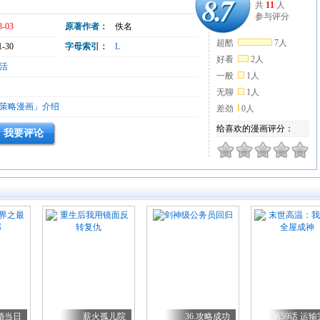
8.7
8.7
共
11
人
参与评分
8-03
原著作者：
佚名
超酷
7人
1-30
字母索引：
L
好看
2人
活
一般
1人
无聊
1人
策略漫画」介绍
差劲
0人
给喜欢的漫画评分：
我要评论
大婚当日
薪火孤儿院
36.攻略成功
第59话 运