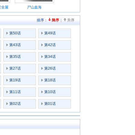
鸣
安全屋
尸山血海
伯爵家的神秘侍女
致我丈夫的情人
排序：
降序
|
升序
第50话
第49话
第43话
第42话
第35话
第34话
第27话
第26话
第19话
第18话
第11话
第10话
第02话
第01话