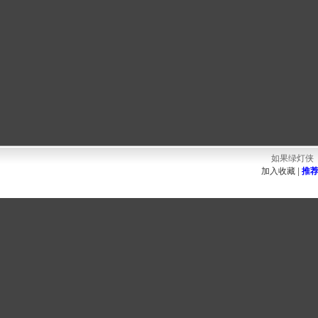
如果绿灯侠
加入收藏
|
推