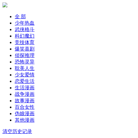
全 部
少年热血
武侠格斗
科幻魔幻
竞技体育
爆笑喜剧
侦探推理
恐怖灵异
耽美人生
少女爱情
恋爱生活
生活漫画
战争漫画
故事漫画
百合女性
伪娘漫画
其他漫画
清空历史记录