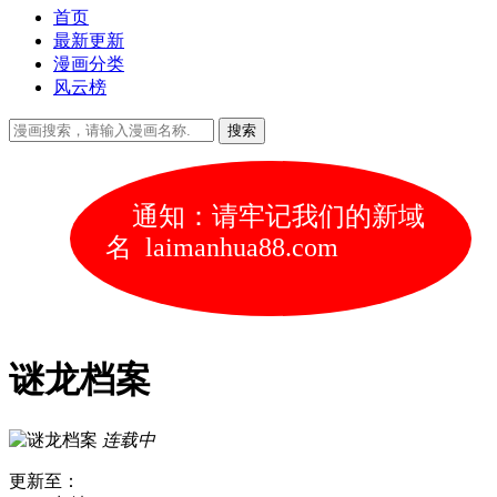
首页
最新更新
漫画分类
风云榜
通知：请牢记我们的新域
名 laimanhua88.com
谜龙档案
连载中
更新至：