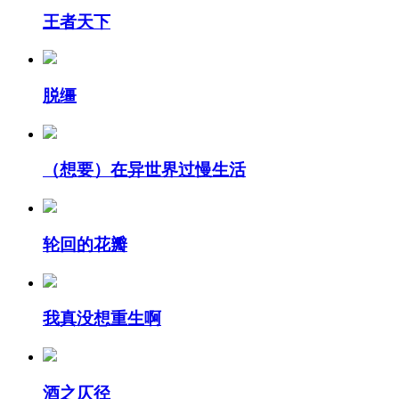
王者天下
脱缰
（想要）在异世界过慢生活
轮回的花瓣
我真没想重生啊
酒之仄径