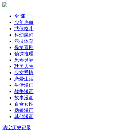
全 部
少年热血
武侠格斗
科幻魔幻
竞技体育
爆笑喜剧
侦探推理
恐怖灵异
耽美人生
少女爱情
恋爱生活
生活漫画
战争漫画
故事漫画
百合女性
伪娘漫画
其他漫画
清空历史记录