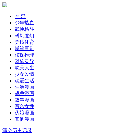
全 部
少年热血
武侠格斗
科幻魔幻
竞技体育
爆笑喜剧
侦探推理
恐怖灵异
耽美人生
少女爱情
恋爱生活
生活漫画
战争漫画
故事漫画
百合女性
伪娘漫画
其他漫画
清空历史记录