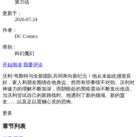
第35话
更新于：
2026-07-24
作者：
DC Comics
类别：
科幻魔幻
开始阅读
我要评论
沃利·韦斯特与全新团队共同奔向新纪元！他从未如此感觉良
好，家人和朋友围绕在他身边。然而有些事情不对劲。沃利对
神速力的理解不断加深，而阴暗处的黑暗震动不断发出低语。
当沃利尝试自己的新路线时。他遇到了新的领域、新的盟
友……以及足以震撼心灵的恐怖。
更多
章节列表