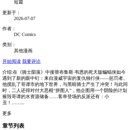
短篇
更新于：
2026-07-07
作者：
DC Comics
类别：
其他漫画
开始阅读
我要评论
介绍:在《骑士陨落》中接替布鲁斯·韦恩的死天版蝙蝠侠如今
遇到了新的眼中钉：来自漫威宇宙的复仇独行侠——惩罚者。
他搅乱了哥谭市的地下世界，与黑暗骑士产生了冲突！与此同
时，二人还得对付大恶棍“拼图人”，他企图用一个阴险的计划
摧毁哥谭的水资源储备……客串登场的反派还有：小
丑！……...
更多
章节列表