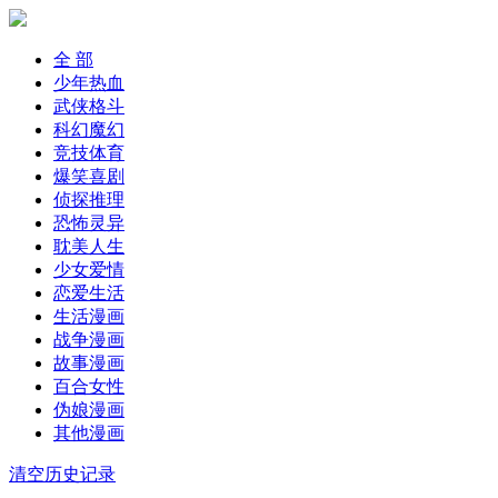
全 部
少年热血
武侠格斗
科幻魔幻
竞技体育
爆笑喜剧
侦探推理
恐怖灵异
耽美人生
少女爱情
恋爱生活
生活漫画
战争漫画
故事漫画
百合女性
伪娘漫画
其他漫画
清空历史记录