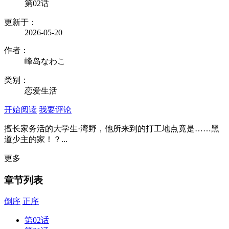
第02话
更新于：
2026-05-20
作者：
峰岛なわこ
类别：
恋爱生活
开始阅读
我要评论
擅长家务活的大学生·湾野，他所来到的打工地点竟是……黑
道少主的家！？...
更多
章节列表
倒序
正序
第02话