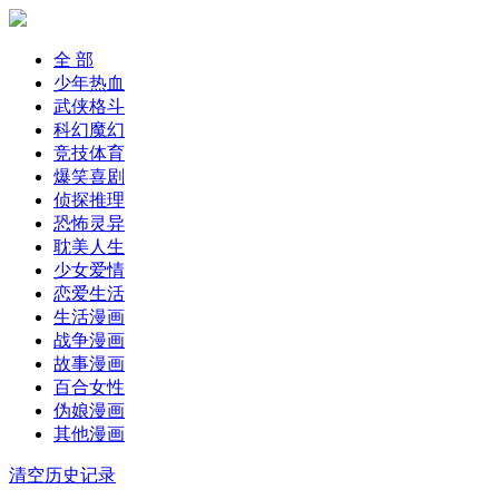
全 部
少年热血
武侠格斗
科幻魔幻
竞技体育
爆笑喜剧
侦探推理
恐怖灵异
耽美人生
少女爱情
恋爱生活
生活漫画
战争漫画
故事漫画
百合女性
伪娘漫画
其他漫画
清空历史记录