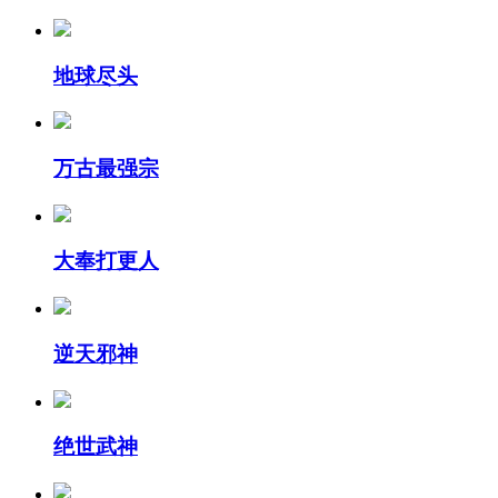
地球尽头
万古最强宗
大奉打更人
逆天邪神
绝世武神