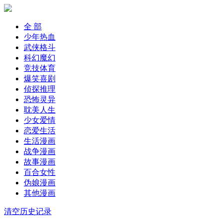
全 部
少年热血
武侠格斗
科幻魔幻
竞技体育
爆笑喜剧
侦探推理
恐怖灵异
耽美人生
少女爱情
恋爱生活
生活漫画
战争漫画
故事漫画
百合女性
伪娘漫画
其他漫画
清空历史记录