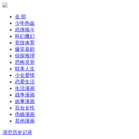
全 部
少年热血
武侠格斗
科幻魔幻
竞技体育
爆笑喜剧
侦探推理
恐怖灵异
耽美人生
少女爱情
恋爱生活
生活漫画
战争漫画
故事漫画
百合女性
伪娘漫画
其他漫画
清空历史记录