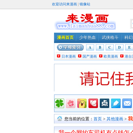
欢迎访问来漫画
|
镜像站
漫画首页
少年热血
武侠格斗
科幻
A
B
C
D
E
日本漫画
国产漫画
欧美漫画
港台
我
您当前的位置：
首页
>
其他漫画
>
我一个网约车司机有点钱怎