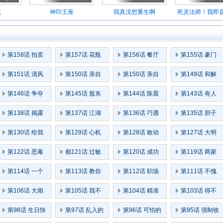
（下）
龙
神印王座
我真没想重生啊
死灵法师！我即
第158话 拍卖
第157话 花瓶
第156话 餐厅
第155话 豪门
风云
事件
风波
宴请
第151话 清风
第150话 亲自
第150话 亲自
第149话 和解
居士
点评
点评
之后
第146话 争夺
第145话 股东
第144话 陈晨
第143话 有人
股权
大会
是谁？
吃回扣
第138话 揭露
第137话 江湖
第136话 巧遇
第135话 胆子
骗局
救急
依依
太大了
第130话 给我
第129话 心机
第128话 敢动
第127话 大明
下局
闺蜜
我
星鞠依依
第122话 恶毒
都121话 过敏
第120话 成功
第119话 两家
的闺蜜
的空姐
合并高尔夫球
俱乐部合并？
第114话 一个
第113话 教你
第112话 职场
第111话 不愧
场
破手机而已
做人
弱鸡
是我的偶像
第106话 大闹
第105话 我不
第104话 精准
第103话 得不
婚礼
是接盘侠
计算每一步
到就毁掉
第98话 生日快
第97话 乱入的
第96话 可怕的
第95话 强制收