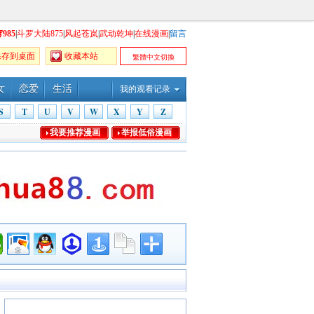
985
|
斗罗大陆875
|
风起苍岚
|
武动乾坤
|
在线漫画
|
留言
保存到桌面
收藏本站
繁體中文切換
女
恋爱
生活
我的观看记录
S
T
U
V
W
X
Y
Z
我要推荐漫画
举报低俗漫画