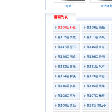
海贼王
大话降
漫画列表
第160话 补救
第159话 画拍
江湖
第152话 情敌
第151话 清风
邀战
居士
第147话 惹不
第146话 争夺
起啊
股权
第140话 围追
第139话 绘画
堵截
大师
第132话 新股
第131话 玩不
东是谁？
死你们父子俩
第124话 解决
第123话 中彩
碰瓷团队
票了
第116话 俱乐
第115话 成年
部修罗场
人不做选择
第108话 三年
第107话 杨辰
了终于可以装
才是操纵者啊
第100话 奖励
第99话 资助小
了