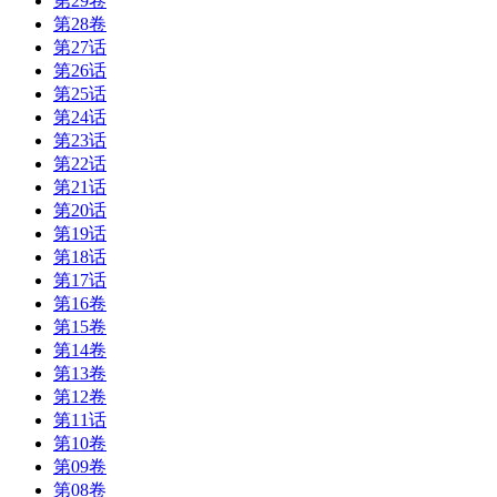
第29卷
第28卷
第27话
第26话
第25话
第24话
第23话
第22话
第21话
第20话
第19话
第18话
第17话
第16卷
第15卷
第14卷
第13卷
第12卷
第11话
第10卷
第09卷
第08卷