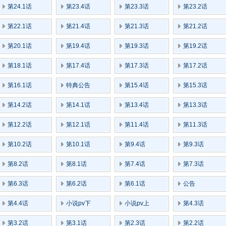
第24.1话
第23.4话
第23.3话
第23.2话
第22.1话
第21.4话
第21.3话
第21.2话
第20.1话
第19.4话
第19.3话
第19.2话
第18.1话
第17.4话
第17.3话
第17.2话
第16.1话
特典公告
第15.4话
第15.3话
第14.2话
第14.1话
第13.4话
第13.3话
第12.2话
第12.1话
第11.4话
第11.3话
第10.2话
第10.1话
第9.4话
第9.3话
第8.2话
第8.1话
第7.4话
第7.3话
第6.3话
第6.2话
第6.1话
公告
第4.4话
小说pv下
小说pv上
第4.3话
第3.2话
第3.1话
第2.3话
第2.2话