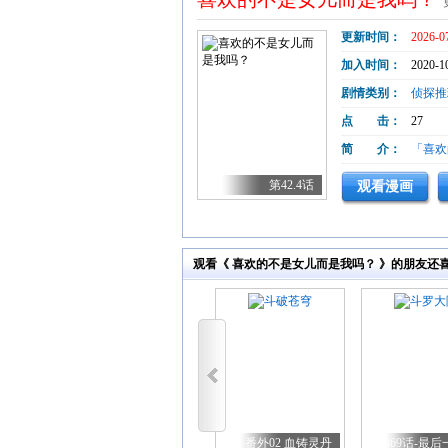
更新时间：
2026-0
加入时间：
2020-1
剧情类别：
侦探推
点 击：
27
简 介：
「喜欢
第42.4话
观看漫画
观看《 喜欢的不是女儿而是我吗？ 》的朋友还
番外02 血铸灵丹
第369话-最