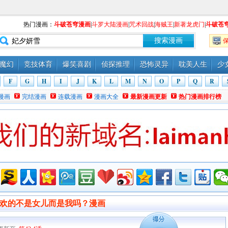
热门漫画：
斗破苍穹漫画
|
斗罗大陆漫画
|
咒术回战
|
海贼王
|
新著龙虎门
|
斗破苍穹
魔幻
竞技体育
爆笑喜剧
侦探推理
恐怖灵异
耽美人生
少
F
G
H
I
J
K
L
M
N
O
P
Q
R
漫画
完结漫画
连载漫画
漫画大全
最新漫画更新
热门漫画排行榜
欢的不是女儿而是我吗？漫画