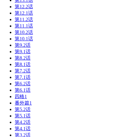
第13.1话
第12.2话
第12.1话
第11.2话
第11.1话
第10.2话
第10.1话
第9.2话
第9.1话
第8.2话
第8.1话
第7.2话
第7.1话
第6.2话
第6.1话
四格1
番外篇1
第5.2话
第5.1话
第4.2话
第4.1话
第3.2话