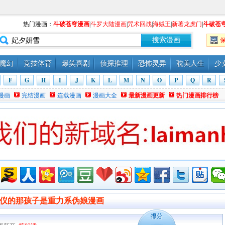
热门漫画：
斗破苍穹漫画
|
斗罗大陆漫画
|
咒术回战
|
海贼王
|
新著龙虎门
|
斗破苍穹
魔幻
竞技体育
爆笑喜剧
侦探推理
恐怖灵异
耽美人生
少
F
G
H
I
J
K
L
M
N
O
P
Q
R
漫画
完结漫画
连载漫画
漫画大全
最新漫画更新
热门漫画排行榜
仪的那孩子是重力系伪娘漫画