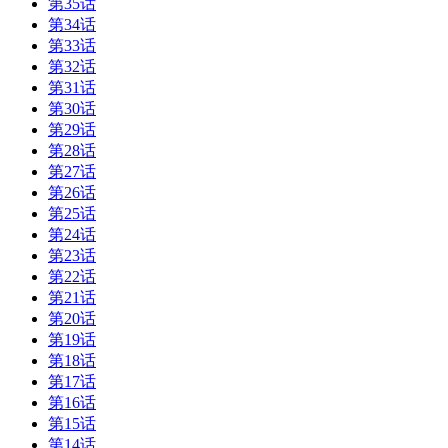
第35话
第34话
第33话
第32话
第31话
第30话
第29话
第28话
第27话
第26话
第25话
第24话
第23话
第22话
第21话
第20话
第19话
第18话
第17话
第16话
第15话
第14话