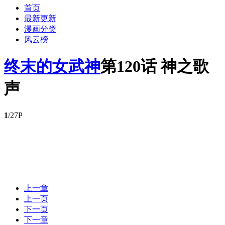
首页
最新更新
漫画分类
风云榜
终末的女武神
第120话 神之歌
声
1
/27P
上一章
上一页
下一页
下一章