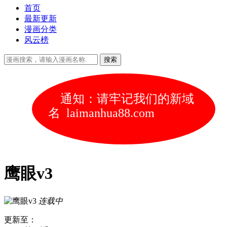
首页
最新更新
漫画分类
风云榜
通知：请牢记我们的新域
名 laimanhua88.com
鹰眼v3
连载中
更新至：