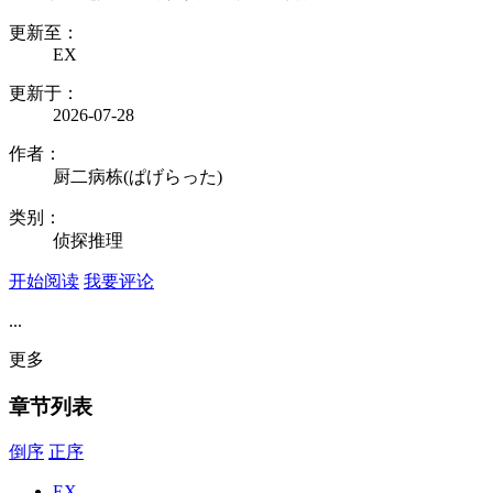
更新至：
EX
更新于：
2026-07-28
作者：
厨二病栋(ぱげらった)
类别：
侦探推理
开始阅读
我要评论
...
更多
章节列表
倒序
正序
EX