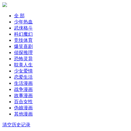
全 部
少年热血
武侠格斗
科幻魔幻
竞技体育
爆笑喜剧
侦探推理
恐怖灵异
耽美人生
少女爱情
恋爱生活
生活漫画
战争漫画
故事漫画
百合女性
伪娘漫画
其他漫画
清空历史记录