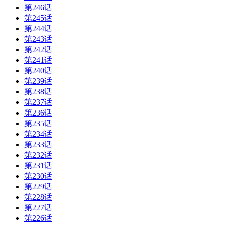
第246话
第245话
第244话
第243话
第242话
第241话
第240话
第239话
第238话
第237话
第236话
第235话
第234话
第233话
第232话
第231话
第230话
第229话
第228话
第227话
第226话