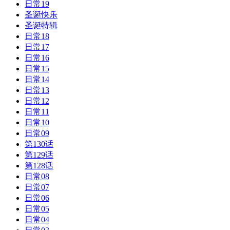
日常19
圣诞快乐
圣诞特辑
日常18
日常17
日常16
日常15
日常14
日常13
日常12
日常11
日常10
日常09
第130话
第129话
第128话
日常08
日常07
日常06
日常05
日常04