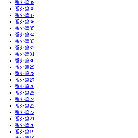
番外篇39
番外篇38
番外篇37
番外篇36
番外篇35
番外篇34
番外篇33
番外篇32
番外篇31
番外篇30
番外篇29
番外篇28
番外篇27
番外篇26
番外篇25
番外篇24
番外篇23
番外篇22
番外篇21
番外篇20
番外篇19