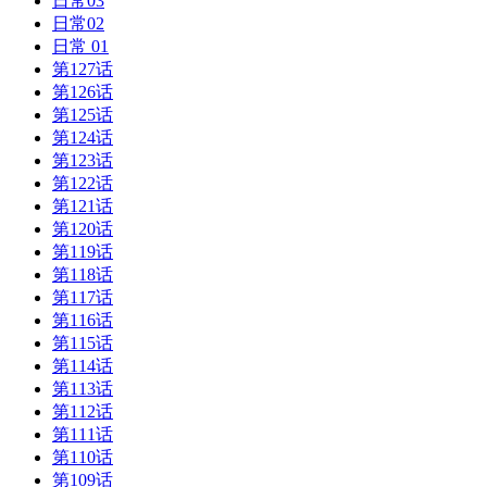
日常03
日常02
日常 01
第127话
第126话
第125话
第124话
第123话
第122话
第121话
第120话
第119话
第118话
第117话
第116话
第115话
第114话
第113话
第112话
第111话
第110话
第109话