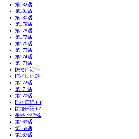
第182话
第181话
第180话
第179话
第178话
第177话
第176话
第175话
第174话
第173话
陈拾日记10
陈拾日记09
第172话
第171话
第170话
陈拾日记 08
陈拾日记 07
番外 小游戏
第169话
第168话
第167话