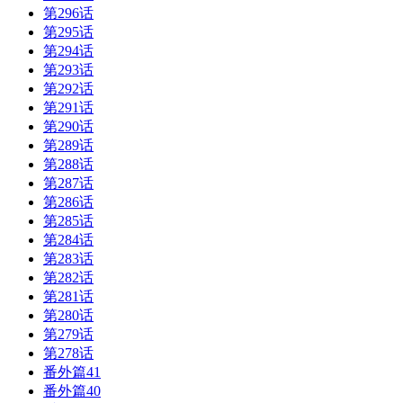
第296话
第295话
第294话
第293话
第292话
第291话
第290话
第289话
第288话
第287话
第286话
第285话
第284话
第283话
第282话
第281话
第280话
第279话
第278话
番外篇41
番外篇40