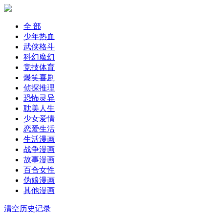
全 部
少年热血
武侠格斗
科幻魔幻
竞技体育
爆笑喜剧
侦探推理
恐怖灵异
耽美人生
少女爱情
恋爱生活
生活漫画
战争漫画
故事漫画
百合女性
伪娘漫画
其他漫画
清空历史记录