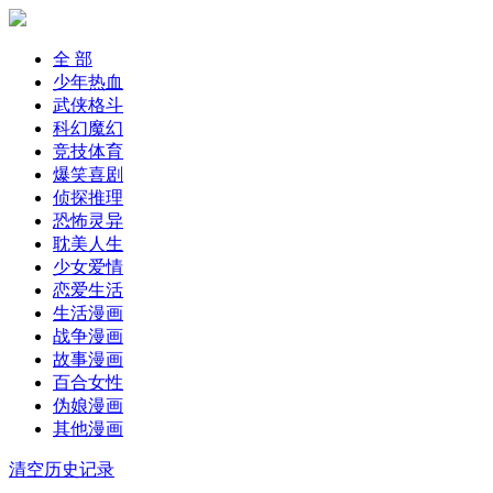
全 部
少年热血
武侠格斗
科幻魔幻
竞技体育
爆笑喜剧
侦探推理
恐怖灵异
耽美人生
少女爱情
恋爱生活
生活漫画
战争漫画
故事漫画
百合女性
伪娘漫画
其他漫画
清空历史记录