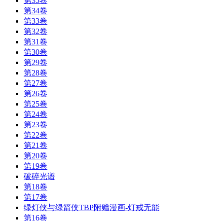
第35卷
第34卷
第33卷
第32卷
第31卷
第30卷
第29卷
第28卷
第27卷
第26卷
第25卷
第24卷
第23卷
第22卷
第21卷
第20卷
第19卷
破碎光谱
第18卷
第17卷
绿灯侠与绿箭侠TBP附赠漫画-灯戒无能
第16卷