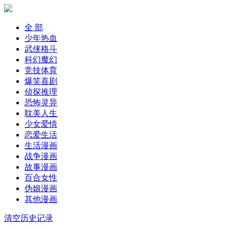
全 部
少年热血
武侠格斗
科幻魔幻
竞技体育
爆笑喜剧
侦探推理
恐怖灵异
耽美人生
少女爱情
恋爱生活
生活漫画
战争漫画
故事漫画
百合女性
伪娘漫画
其他漫画
清空历史记录