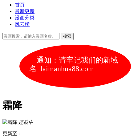
首页
最新更新
漫画分类
风云榜
通知：请牢记我们的新域
名 laimanhua88.com
霜降
连载中
更新至：