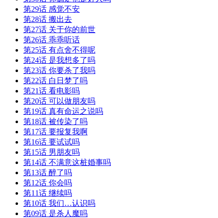
第29话 感觉不安
第28话 搬出去
第27话 关于你的前世
第26话 乖乖听话
第25话 有点舍不得呢
第24话 是我想多了吗
第23话 你要杀了我吗
第22话 白日梦了吗
第21话 看电影吗
第20话 可以做朋友吗
第19话 真有命运之说吗
第18话 被传染了吗
第17话 要报复我啊
第16话 要试试吗
第15话 男朋友吗
第14话 不满意这桩婚事吗
第13话 醉了吗
第12话 你会吗
第11话 继续吗
第10话 我们…认识吗
第09话 是杀人魔吗