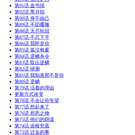
第91话 血书现
第92话 黑月陷
第90话 身不由己
第89话 不蹈覆辙
第88话 无尽轮回
第87话 不忍下手
第86话 我即是你
第85话 孤注救夏
第84话 逆鳞杀令
第83话 取出逆鳞
第82话 猜测
第81话 我知道那不是你
第80话 逆鳞
第79话 活着的理由
更新方式改变
第78话 不会让你失望
第77话 想起来了
第76话 邪恶之物
第75话 他们的阴谋
第74话 追根究底
第73话 过去的事