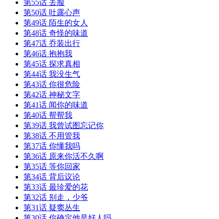
第55话 丢脸
第50话 吐露心声
第49话 陌生的女人
第48话 奇怪的味道
第47话 乔装出行
第46话 抱抱我
第45话 探求真相
第44话 我没生气
第43话 你很危险
第42话 神秘文字
第41话 闻你的味道
第40话 帮帮我
第39话 我曾试图忘记你
第38话 不用管我
第37话 你懂我吗
第36话 原来你活不久啊
第35话 等你回家
第34话 背后议论
第33话 最珍爱的花
第32话 别走，少爷
第31话 疑窦丛生
第30话 你确定他是好人吗