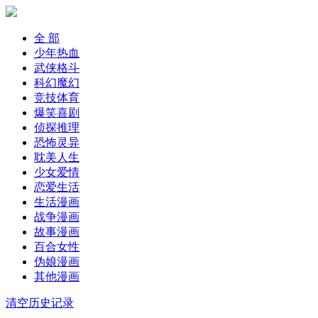
全 部
少年热血
武侠格斗
科幻魔幻
竞技体育
爆笑喜剧
侦探推理
恐怖灵异
耽美人生
少女爱情
恋爱生活
生活漫画
战争漫画
故事漫画
百合女性
伪娘漫画
其他漫画
清空历史记录