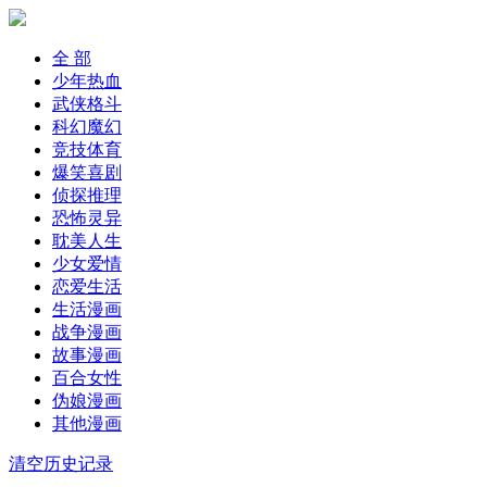
全 部
少年热血
武侠格斗
科幻魔幻
竞技体育
爆笑喜剧
侦探推理
恐怖灵异
耽美人生
少女爱情
恋爱生活
生活漫画
战争漫画
故事漫画
百合女性
伪娘漫画
其他漫画
清空历史记录