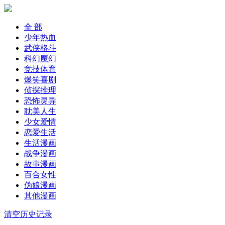
全 部
少年热血
武侠格斗
科幻魔幻
竞技体育
爆笑喜剧
侦探推理
恐怖灵异
耽美人生
少女爱情
恋爱生活
生活漫画
战争漫画
故事漫画
百合女性
伪娘漫画
其他漫画
清空历史记录