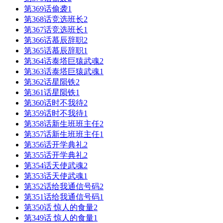
第369话偷袭1
第368话竞选班长2
第367话竞选班长1
第366话慕辰辞职2
第365话慕辰辞职1
第364话泰塔巨猿武魂2
第363话泰塔巨猿武魂1
第362话星陨铁2
第361话星陨铁1
第360话时不我待2
第359话时不我待1
第358话新生班班主任2
第357话新生班班主任1
第356话开学典礼2
第355话开学典礼2
第354话天使武魂2
第353话天使武魂1
第352话给我通信号码2
第351话给我通信号码1
第350话 惊人的食量2
第349话 惊人的食量1