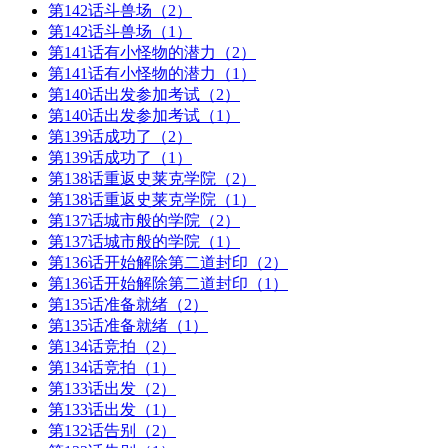
第142话斗兽场（2）
第142话斗兽场（1）
第141话有小怪物的潜力（2）
第141话有小怪物的潜力（1）
第140话出发参加考试（2）
第140话出发参加考试（1）
第139话成功了（2）
第139话成功了（1）
第138话重返史莱克学院（2）
第138话重返史莱克学院（1）
第137话城市般的学院（2）
第137话城市般的学院（1）
第136话开始解除第二道封印（2）
第136话开始解除第二道封印（1）
第135话准备就绪（2）
第135话准备就绪（1）
第134话竞拍（2）
第134话竞拍（1）
第133话出发（2）
第133话出发（1）
第132话告别（2）