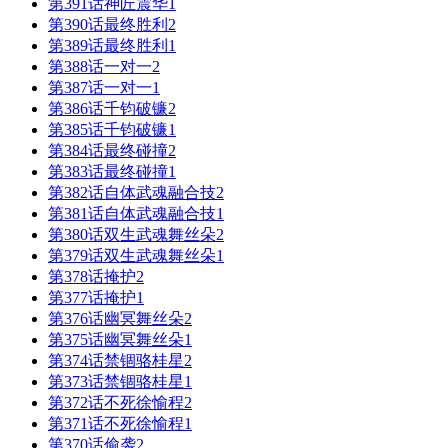
第391话神匠震华1
第390话最终胜利2
第389话最终胜利1
第388话一对一2
第387话一对一1
第386话千钧破镰2
第385话千钧破镰1
第384话最终碰撞2
第383话最终碰撞1
第382话自体武魂融合技2
第381话自体武魂融合技1
第380话双生武魂舞丝朵2
第379话双生武魂舞丝朵1
第378话掩护2
第377话掩护1
第376话幽冥舞丝朵2
第375话幽冥舞丝朵1
第374话禁锢骆桂星2
第373话禁锢骆桂星1
第372话不死徐愉程2
第371话不死徐愉程1
第370话偷袭2