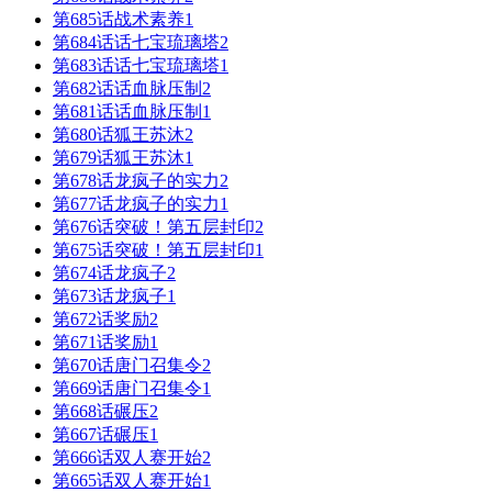
第685话战术素养1
第684话话七宝琉璃塔2
第683话话七宝琉璃塔1
第682话话血脉压制2
第681话话血脉压制1
第680话狐王苏沐2
第679话狐王苏沐1
第678话龙疯子的实力2
第677话龙疯子的实力1
第676话突破！第五层封印2
第675话突破！第五层封印1
第674话龙疯子2
第673话龙疯子1
第672话奖励2
第671话奖励1
第670话唐门召集令2
第669话唐门召集令1
第668话碾压2
第667话碾压1
第666话双人赛开始2
第665话双人赛开始1