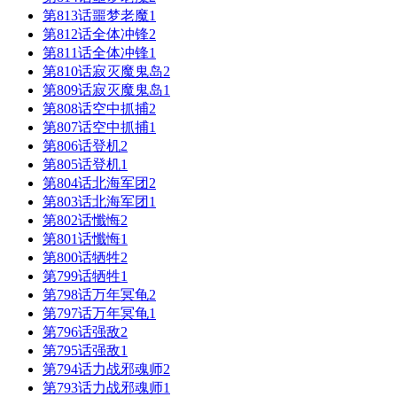
第813话噩梦老魔1
第812话全体冲锋2
第811话全体冲锋1
第810话寂灭魔鬼岛2
第809话寂灭魔鬼岛1
第808话空中抓捕2
第807话空中抓捕1
第806话登机2
第805话登机1
第804话北海军团2
第803话北海军团1
第802话懺悔2
第801话懺悔1
第800话牺牲2
第799话牺牲1
第798话万年冥龟2
第797话万年冥龟1
第796话强敌2
第795话强敌1
第794话力战邪魂师2
第793话力战邪魂师1