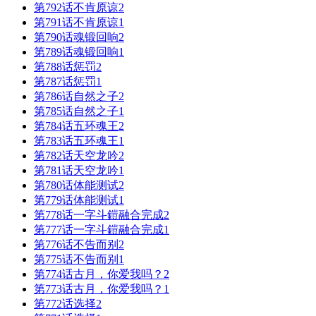
第792话不肯原谅2
第791话不肯原谅1
第790话魂锻回响2
第789话魂锻回响1
第788话惩罚2
第787话惩罚1
第786话自然之子2
第785话自然之子1
第784话五环魂王2
第783话五环魂王1
第782话天空龙吟2
第781话天空龙吟1
第780话体能测试2
第779话体能测试1
第778话一字斗鎧融合完成2
第777话一字斗鎧融合完成1
第776话不告而别2
第775话不告而别1
第774话古月，你爱我吗？2
第773话古月，你爱我吗？1
第772话选择2