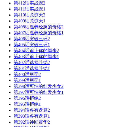
第412话实战课2
第411话实战课1
第410话龙惊天2
第409话龙惊天1
第408话温养经脉的价格2
第407话温养经脉的价格1
第406话突破三环2
第405话突破三环1
第404话追上你的脚步2
第403话追上你的脚步1
第402话选择斗铠2
第401话选择斗铠1
第400话惩罚2
第399话惩罚1
第398话可怕的红发少女2
第397话可怕的红发少女1
第396话拒绝2
第395话拒绝1
第394话各有盘算2
第393话各有盘算1
第392话神匠震华2