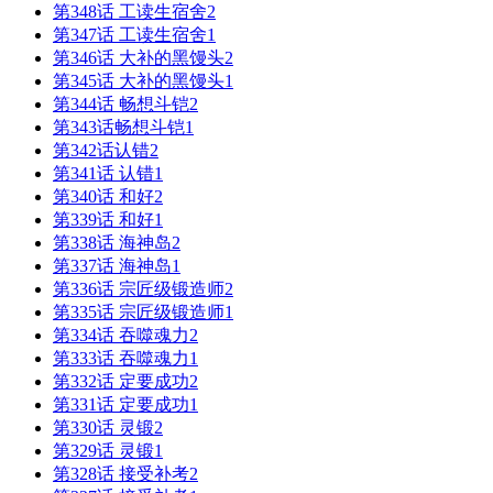
第348话 工读生宿舍2
第347话 工读生宿舍1
第346话 大补的黑馒头2
第345话 大补的黑馒头1
第344话 畅想斗铠2
第343话畅想斗铠1
第342话认错2
第341话 认错1
第340话 和好2
第339话 和好1
第338话 海神岛2
第337话 海神岛1
第336话 宗匠级锻造师2
第335话 宗匠级锻造师1
第334话 吞噬魂力2
第333话 吞噬魂力1
第332话 定要成功2
第331话 定要成功1
第330话 灵锻2
第329话 灵锻1
第328话 接受补考2