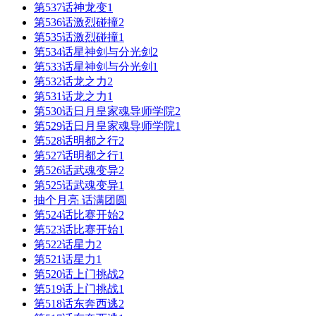
第537话神龙变1
第536话激烈碰撞2
第535话激烈碰撞1
第534话星神剑与分光剑2
第533话星神剑与分光剑1
第532话龙之力2
第531话龙之力1
第530话日月皇家魂导师学院2
第529话日月皇家魂导师学院1
第528话明都之行2
第527话明都之行1
第526话武魂变异2
第525话武魂变异1
抽个月亮 话满团圆
第524话比赛开始2
第523话比赛开始1
第522话星力2
第521话星力1
第520话上门挑战2
第519话上门挑战1
第518话东奔西逃2