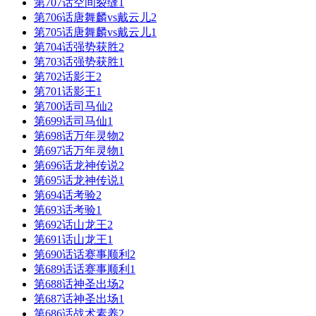
第707话空间裂缝1
第706话唐舞麟vs戴云儿2
第705话唐舞麟vs戴云儿1
第704话强势获胜2
第703话强势获胜1
第702话影王2
第701话影王1
第700话司马仙2
第699话司马仙1
第698话万年灵物2
第697话万年灵物1
第696话龙神传说2
第695话龙神传说1
第694话考验2
第693话考验1
第692话山龙王2
第691话山龙王1
第690话话赛事顺利2
第689话话赛事顺利1
第688话神圣出场2
第687话神圣出场1
第686话战术素养2