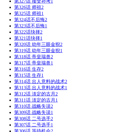
第327话 接受补考1
第326话 师祖2
第325话 师祖1
第324话不后悔2
第323话不后悔1
第322话抉择2
第321话抉择1
第320话 幼年三眼金猊2
第319话 幼年三眼金猊1
第318话 帝皇瑞兽2
第317话 帝皇瑞兽1
第316话 生存2
第315话 生存1
第314话 出人意料的战术2
第313话 出人意料的战术1
第312话 淡定的古月2
第311话 淡定的古月1
第310话 战略失误2
第309话 战略失误1
第308话 二号选手2
第307话 二号选手1
第306话 等待机会2